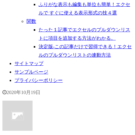
ふりがな表示も編集も単位も簡単！エクセ
ルで すぐに使える表示形式の技４選
関数
たった１記事でエクセルのプルダウンリス
トに項目を追加する方法がわかる。
決定版-この記事だけで習得できる！エクセ
ルのプルダウンリストの連動方法
サイトマップ
サンプルページ
プライバシーポリシー
2020年10月19日