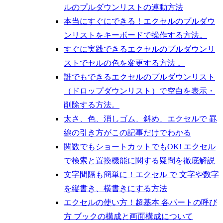
ルのプルダウンリストの連動方法
本当にすぐにできる！エクセルのプルダウ
ンリストをキーボードで操作する方法。
すぐに実践できるエクセルのプルダウンリ
ストでセルの色を変更する方法 。
誰でもできるエクセルのプルダウンリスト
（ドロップダウンリスト）で空白を表示・
削除する方法。
太さ、色、消しゴム、斜め、エクセルで 罫
線の引き方がこの記事だけでわかる
関数でもショートカットでもOK! エクセル
で検索と置換機能に関する疑問を徹底解説
文字間隔も簡単に！エクセル で 文字や数字
を縦書き、横書きにする方法
エクセルの使い方！超基本 各パートの呼び
方 ブックの構成と画面構成について