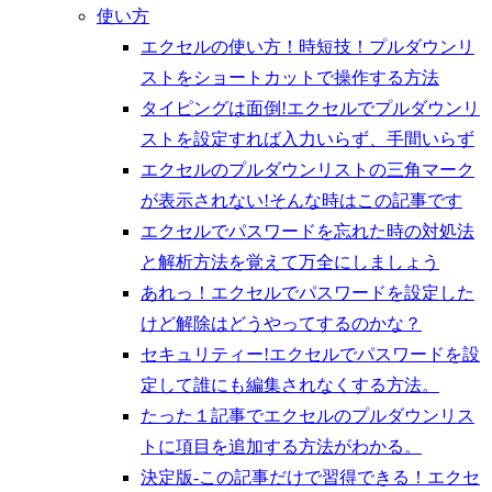
使い方
エクセルの使い方！時短技！プルダウンリ
ストをショートカットで操作する方法
タイピングは面倒!エクセルでプルダウンリ
ストを設定すれば入力いらず、手間いらず
エクセルのプルダウンリストの三角マーク
が表示されない!そんな時はこの記事です
エクセルでパスワードを忘れた時の対処法
と解析方法を覚えて万全にしましょう
あれっ！エクセルでパスワードを設定した
けど解除はどうやってするのかな？
セキュリティー!エクセルでパスワードを設
定して誰にも編集されなくする方法。
たった１記事でエクセルのプルダウンリス
トに項目を追加する方法がわかる。
決定版-この記事だけで習得できる！エクセ