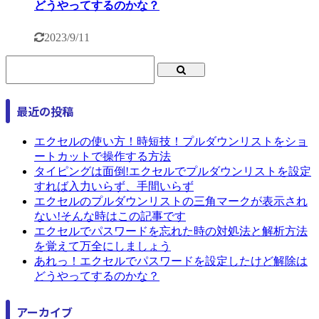
どうやってするのかな？
2023/9/11
最近の投稿
エクセルの使い方！時短技！プルダウンリストをショ
ートカットで操作する方法
タイピングは面倒!エクセルでプルダウンリストを設定
すれば入力いらず、手間いらず
エクセルのプルダウンリストの三角マークが表示され
ない!そんな時はこの記事です
エクセルでパスワードを忘れた時の対処法と解析方法
を覚えて万全にしましょう
あれっ！エクセルでパスワードを設定したけど解除は
どうやってするのかな？
アーカイブ