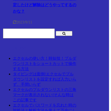
定したけど解除はどうやってするの
かな？
2023/9/11
最近の投稿
エクセルの使い方！時短技！プルダ
ウンリストをショートカットで操作
する方法
タイピングは面倒!エクセルでプル
ダウンリストを設定すれば入力いら
ず、手間いらず
エクセルのプルダウンリストの三角
マークが表示されない!そんな時は
この記事です
エクセルでパスワードを忘れた時の
対処法と解析方法を覚えて万全にし